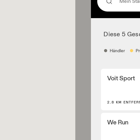
Diese 5 Ges
Händler
P
Händler
Voit Sport
Schuhhändler und 
die Kern- und aus
Modelle führen.
Bekleidungshä
2.8 KM ENTFER
Geschäfte und Hän
Performance Laufa
We Run