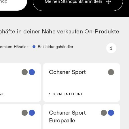
Meinen Standpunkt ermitteln
chäfte in deiner Nähe verkaufen On-Produkte
remium-Händler
Bekleidungshändler
Premium-Händler
Ochsner Sport
Partner, welche
Händler, bei denen die komplette
gewählte On-
On-Palette und das On-Experience-
Sortiment verfügbar ist.
ndler
NT
1.8 KM ENTFERNT
dler, die On
usrüstung führen.
Ochsner Sport
Europaalle