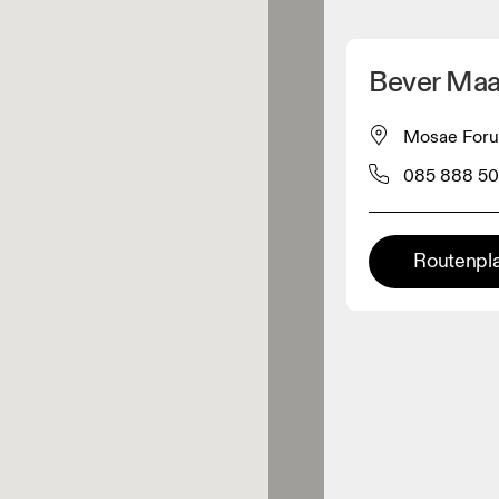
Meinen Standpunkt ermitteln
Bever Maas
ähe verkauft On-Produkte
Mosae Forum
085 888 50
leidungshändler
Premium-Händler
Routenpl
ler, bei denen die komplette
Palette und das On-Experience-
iment verfügbar ist.